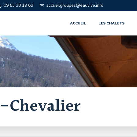
09 53 30 19 68
accueilgroupes@eauvive.info
ACCUEIL
LES CHALETS
e-Chevalier